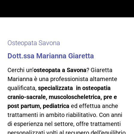
Dott.ssa
Marianna
Osteopata Savona
Giaretta
Dott.ssa Marianna Giaretta
Osteopata
Cerchi un’
osteopata a Savona
? Giaretta
Marianna è una professionista altamente
CONTATTAMI CON
WHATSAPP
qualificata,
specializzata in osteopatia
cranio-sacrale, muscoloscheletrica, pre e
post partum, pediatrica
ed effettua anche
trattamenti in ambito riabilitativo. Con anni
di esperienza nel settore, offre trattamenti
personalizzati volti al recupero dell’equilibrio