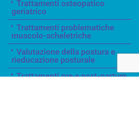
Trattamenti osteopatico
geriatrico
Trattamenti problematiche
muscolo-scheletriche
Valutazione della postura e
rieducazione posturale
Trattamenti pre e post-partum
Trattamenti viscerali
Trattamenti di osteopatia
pediatrica e neonatale
Trattamenti dell'ernia discale